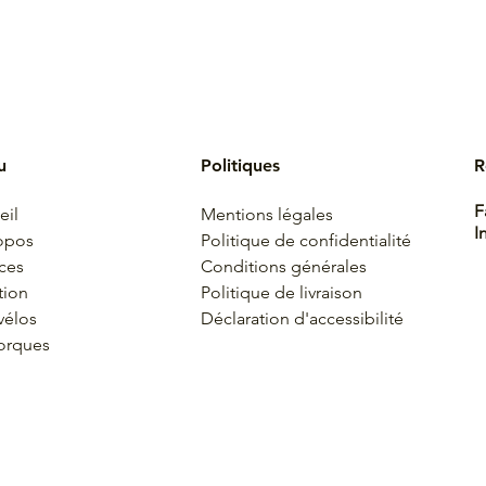
R
u
Politiques
F
eil
Mentions légales
I
opos
Politique de confidentialité
ices
Conditions générales
tion
Politique de livraison
vélos
Déclaration d'accessibilité
orques